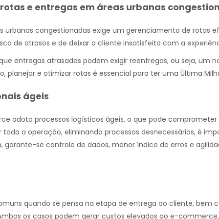
rotas e entregas em áreas urbanas congestio
as urbanas congestionadas exige um gerenciamento de rotas ef
sco de atrasos e de deixar o cliente insatisfeito com a experiênc
que entregas atrasadas podem exigir reentregas, ou seja, um n
 planejar e otimizar rotas é essencial para ter uma Última Milha
nais ágeis
 adota processos logísticos ágeis, o que pode comprometer 
r toda a operação, eliminando processos desnecessários, é imp
m, garante-se controle de dados, menor índice de erros e agili
comuns quando se pensa na etapa de entrega ao cliente, bem 
. Ambos os casos podem gerar custos elevados ao e-commerce