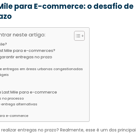
 Mile para E-commerce: o desafio de
azo
trar neste artigo:
ile?
ast Mile para e-commerces?
 garantir entregas no prazo
 e entregas em áreas urbanas congestionadas
ágeis
ca Last Mile para e-commerce
s no processo
e entrega alternativas
 para e-commerce
 realizar entregas no prazo? Realmente, esse é um dos principai