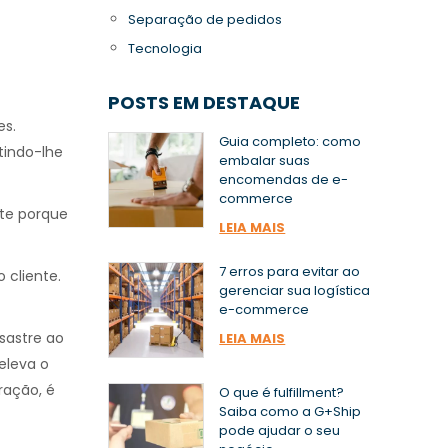
Separação de pedidos
Tecnologia
POSTS EM DESTAQUE
es.
Guia completo: como
tindo-lhe
embalar suas
encomendas de e-
commerce
nte porque
LEIA MAIS
7 erros para evitar ao
 cliente.
gerenciar sua logística
e-commerce
sastre ao
LEIA MAIS
eleva o
ração, é
O que é fulfillment?
Saiba como a G+Ship
pode ajudar o seu