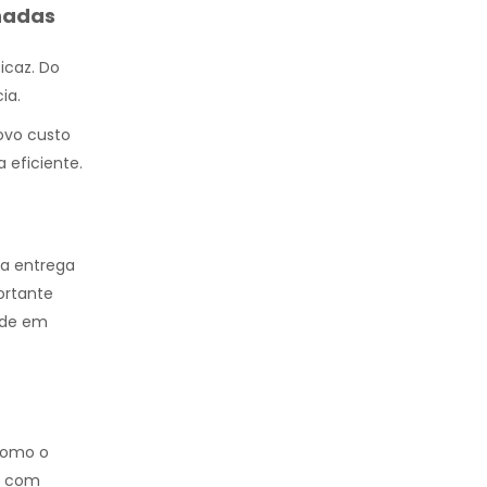
nadas
icaz. Do
ia.
ovo custo
 eficiente.
a entrega
ortante
dade em
como o
, com