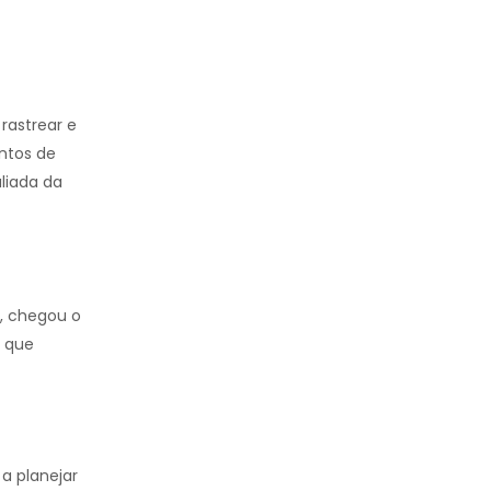
rastrear e
ontos de
liada da
e, chegou o
s que
a planejar