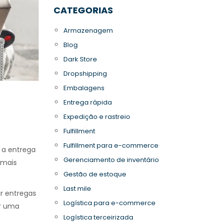
CATEGORIAS
Armazenagem
Blog
Dark Store
Dropshipping
Embalagens
Entrega rápida
Expedição e rastreio
Fulfillment
Fulfillment para e-commerce
e a entrega
Gerenciamento de inventário
 mais
Gestão de estoque
Last mile
r entregas
Logística para e-commerce
er uma
Logística terceirizada