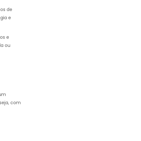
dos de
gia e
ros e
da ou
 um
 seja, com