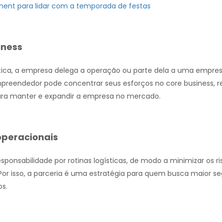
llment para lidar com a temporada de festas
iness
ística, a empresa delega a operação ou parte dela a uma empre
mpreendedor pode concentrar seus esforços no core business, r
para manter e expandir a empresa no mercado.
 operacionais
ponsabilidade por rotinas logísticas, de modo a minimizar os ri
Por isso, a parceria é uma estratégia para quem busca maior s
os.