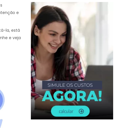
es
utenção e
á-la, está
nhe e veja