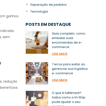
Separação de pedidos
Tecnologia
 com ganhos
.
POSTS EM DESTAQUE
indicada
Guia completo: como
a, sem
embalar suas
encomendas de e-
commerce
LEIA MAIS
e
7 erros para evitar ao
gerenciar sua logística
e-commerce
LEIA MAIS
e, redução
benefícios:
O que é fulfillment?
Saiba como a G+Ship
pode ajudar o seu