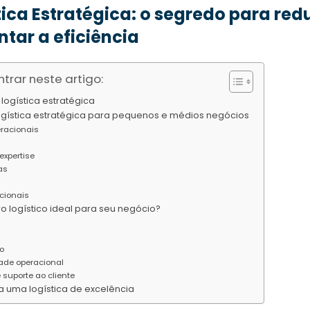
tica Estratégica: o segredo para redu
tar a eficiência
trar neste artigo:
logística estratégica
logística estratégica para pequenos e médios negócios
eracionais
expertise
as
cionais
o logístico ideal para seu negócio?
o
dade operacional
suporte ao cliente
 uma logística de excelência