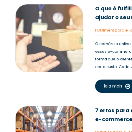
O que é fulf
ajudar o seu
Fulfillment para 
O comércio online
esses e-commerces
forma que o client
certo custo. Cada v
leia mais
7 erros para 
e-commerc