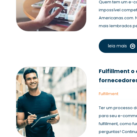
Quem tem um e-co
impossível competi
Americanas.com. N
mais lembrados pel
leia mais
Fulfillment o
fornecedore
Fulfillment
Ter um processo de
para seu e-commer
fulfillment, como 
perguntas! Continue