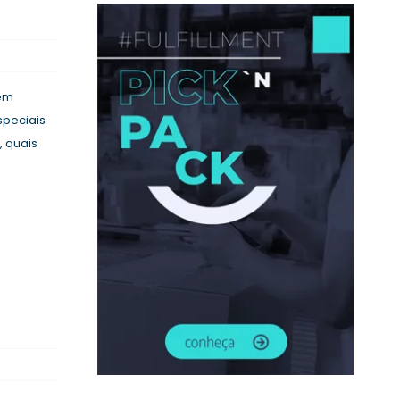
em
speciais
, quais