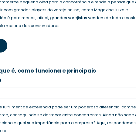
mmerce pequeno olha para a concorrência e tende a pensar que 
r com grandes players do varejo online, como Magazine Luiza e
ão é para menos, afinal, grandes varejistas vendem de tudo e cos
a maioria dos consumidores. ...
 que é, como funciona e principais
s
 fulfillment de excelência pode ser um poderoso diferencial compet
ce, conseguindo se destacar entre concorrentes. Ainda não sabe 
funciona e qual sua importância para a empresa? Aqui, respondemos
 a ...