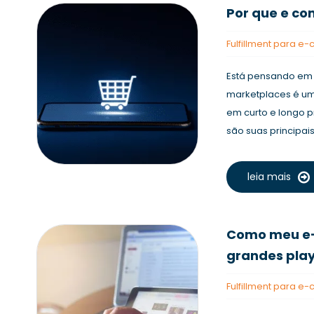
Por que e c
Fulfillment para 
Está pensando em
marketplaces é um
em curto e longo p
são suas principai
leia mais
Como meu e
grandes play
Fulfillment para 