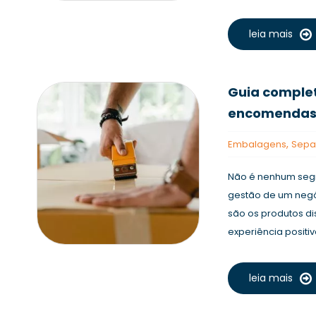
leia mais
Guia comple
encomendas
,
Embalagens
Sepa
Não é nenhum segr
gestão de um negóc
são os produtos di
experiência positiva
leia mais