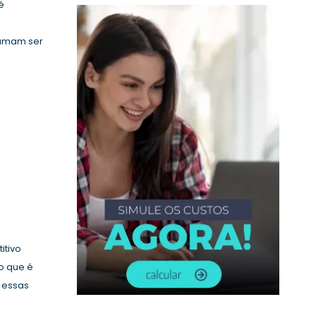
é
tumam ser
itivo
o que é
 essas