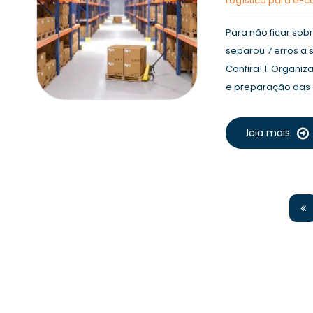
Logística para e
Para não ficar sob
separou 7 erros a 
Confira! 1. Organ
e preparação das 
leia mais