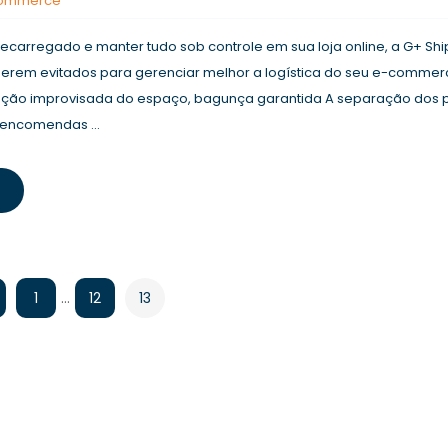
-commerce
recarregado e manter tudo sob controle em sua loja online, a G+ Shi
serem evitados para gerenciar melhor a logística do seu e-commer
ização improvisada do espaço, bagunça garantida A separação dos 
encomendas ...
…
13
1
12